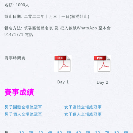
名額: 1000人
截止日期: 二零二二年十月三十一日(額滿即止)
報名方法: 填妥團體報名表 及 把入數紙WhatsApp 至本會
91471771 電話
賽事時間表
Day 1
Day 2
賽事成績
男子團體全場總冠軍
女子團體全場總冠軍
男子個人全場總冠軍
女子個人全場總冠軍
男
30-
35-
40-
45-
50-
55-
60-
65-
70-
75-
80-
85-