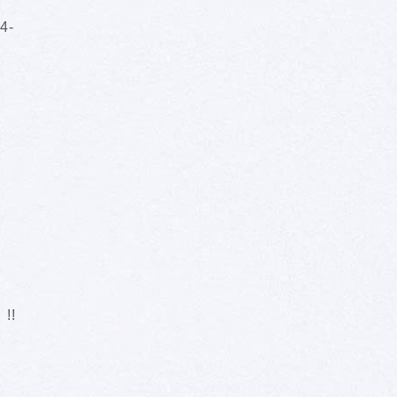
4-
!!