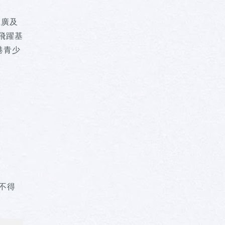
推廣及
飛躍基
港青少
賽不得