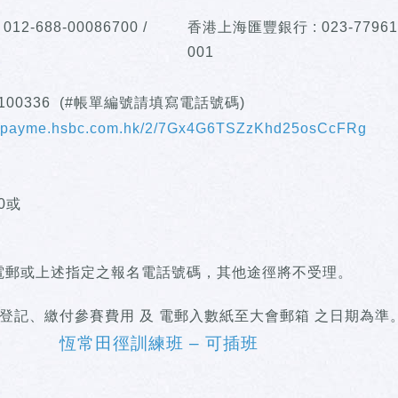
12-688-00086700 /
香港上海匯豐銀行 : 023-77961
001
3100336 (#帳單編號請填寫電話號碼)
qr.payme.hsbc.com.hk/2/7Gx4G6TSZzKhd25osCcFRg
0或
之電郵或上述指定之報名電話號碼，其他途徑將不受理。
登記、繳付參賽費用 及 電郵入數紙至大會郵箱 之日期為準。
恆常田徑訓練班 – 可插班