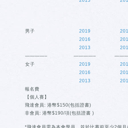
2013
20
男子
2019
20
2016
20
2013
20
————–
————–
———
女子
2019
20
2016
20
2013
20
報名費
【個人賽】
飛達會員: 港幣$150(包括證書)
非會員: 港幣$190/項(包括證書 )
*飛達會員需為本會學員，並於比賽前至少2個