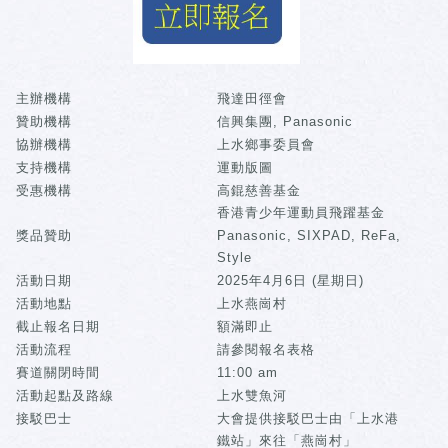
主辦機構
飛達田徑會
贊助機構
信興集團, Panasonic
協辦機構
上水鄉事委員會
支持機構
運動版圖
受惠機構
高錕慈善基金
香港青少年運動員飛躍基金
獎品贊助
Panasonic, SIXPAD, ReFa,
Style
活動日期
2025年4月6日 (星期日)
活動地點
上水燕崗村
截止報名日期
額滿即止
活動流程
請參閱報名表格
賽道關閉時間
11:00 am
活動起點及路線
上水雙魚河
接駁巴士
大會提供接駁巴士由「上水港
鐵站」來往「燕崗村」