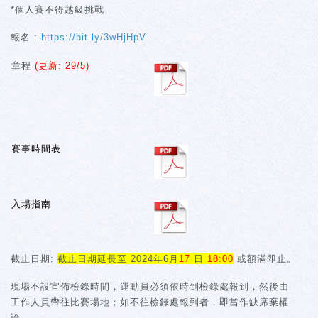
*個人賽不得越級挑戰
報名 :
https://bit.ly/3wHjHpV
章程
(更新: 29/5)
賽事時間表
入場指南
截止日期:
截止日期延長至 2024年6月
17
日
18:00
或額滿即止。
現場不設宣佈檢錄時間，運動員必須依時到檢錄處報到，然後由
工作人員帶往比賽場地；如不往檢錄處報到者，即當作缺席棄權
論。