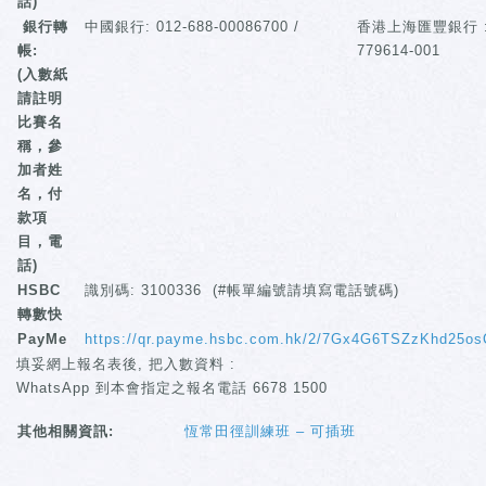
話)
銀行轉
中國銀行: 012-688-00086700 /
香港上海匯豐銀行 : 
帳:
779614-001
(入數紙
請註明
比賽名
稱，參
加者姓
名，付
款項
目，電
話)
HSBC
識別碼: 3100336 (#帳單編號請填寫電話號碼)
轉數快
PayMe
https://qr.payme.hsbc.com.hk/2/7Gx4G6TSZzKhd25o
填妥網上報名表後, 把入數資料 :
WhatsApp 到本會指定之報名電話 6678 1500
其他相關資訊:
恆常田徑訓練班 – 可插班