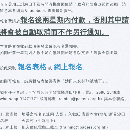
☆☆暑期班訓練日子及時間有機會因疫情 / 政府的防疫政策而改動，請
留意本會網頁及facebook 查詢最新資訊。
報名後兩星期內付款
，
否則其申請
報名費請於
將會被自動取消而不作另行通知。
本會將會在收到款項後發出確認報名通知書。
如開班前一星期因人數不足而無沒開班將會以支票 / 過數全額退款。
報名表格
網上報名
按此索取
或
。
如郵寄報名，請將報名表格郵寄到「沙田火炭村74號地下」。
如有任何查詢，可於辦公時間致電飛達田徑會，電話: 2690 1849或
whatsapp 91471771 或電郵至 training@pacers.org.hk 與本會聯絡。
1. 郵寄報
填妥之報名表連同 支票 / 入數紙 寄回本會(地址:新界沙田
名表
火炭村 74 號地下)。
2. 網上報
把入數紙電郵上載至 (training@pacers.org.hk)