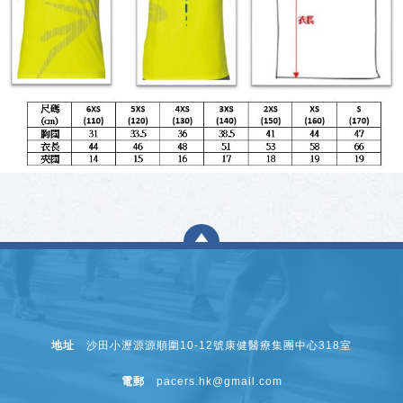
地址
沙田小瀝源源順圍10-12號康健醫療集團中心318室
電郵
pacers.hk@gmail.com