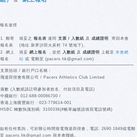
或
報名途徑
1. 郵寄
填妥之
報名表
連同
支票 / 入數紙
及
成績證明
寄回本會
報名表
(地址:新界沙田火炭村 74 號地下)。
2. 網上
填妥
網上報名
，並把
入數紙
及
成績證明
上載至
本會網
報名
站
或 電郵至 (pacers.hk@gmail.com)
支票抬頭 / 銀行戶口名稱：
飛達田徑會有限公司 / Pacers Athletics Club Limited
過數 (入數紙請註明參加者姓名、付款項目及電話)
中國銀行: 012-688-00086700 /
香港上海匯豐銀行 : 023-779614-001
HSBC 轉數快識別碼: 3100336(#帳單編號請填寫電話號碼)
如有任何查詢，可於辦公時間致電飛達田徑會，電話: 2690 1849或電郵
至 pacers.hk@gmail.com 與本會聯絡。