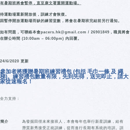
有暑期班將會暫停，
直至康文署重開運動場。
待運動場重新開放後，訓練才會恢復。
因暫停開放運動場而缺的練習堂數，將會在暑期班完結前另行通知。
如有問題，可聯絡本會pacers.hk@gmail.com / 26901849，職員將會
在辦公時間 (10:00am – 06:00pm) 內回覆。
24/6/2020 更新
參加者將獲贈暑期班練習禮包 (包括 毛巾一條 及 繩
梯)。練習禮包數量有限，先到先得，送完即止，請大
家從速報名！
全力支持：
簡介
為發掘田徑未來接班人，本會每年也舉行新星訓練，給有
潛質新秀接受正統訓練，從而進行長期有系統的培訓。訓