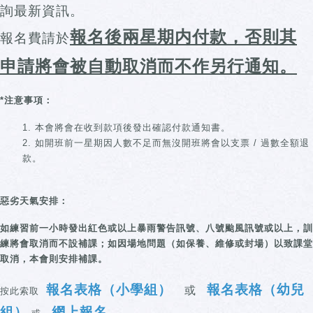
詢最新資訊。
報名後兩星期内
付款，否則其
報名費請於
申請將會被自動取消而不作另行通知。
*
注意事項：
本會將會在收到款項後發出確認付款通知書。
如開班前一星期因人數不足而無沒開班將會以支票 / 過數全額退
款。
惡劣天氣安排：
如練習前一小時發出紅色或以上暴雨警告訊號、八號颱風訊號或以上，訓
練將會取消而不設補課；如因場地問題（如保養、維修或封場）以致課堂
取消，本會則安排補課。
報名表格（小學組）
報名表格（幼兒
或
按此索取
組）
網上報名