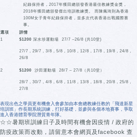
紀錄保持者，2017年獲田總頒發香港最佳教練獎金獎，
2018年獲田總頒發傑出培訓教練獎。 而陳佩琦則為香港
100M女子青年紀錄保持者，並多次代表香港出戰國際賽
事。
選項
詳情
1
$1200
深水埗運動場 27/7 –26/8 (共10堂)
27/7，29/7，3/8，5/8，10/8，12/8，17/8，19/8，24/8，
26/8
2
$1200
沙田運動場 28/7 – 27/8（共10堂）
28/7，30/7，4/8，6/8，11/8，13/8，18/8，20/8，25/8，
27/8
表現出色之學員更有機會入會參加由本會總教練任教的「飛達新星
培訓班」作長期系統訓練，打好基礎，並參與各個本地賽事，爭取
進入香港體育學院潛質青年隊。
☆☆暑期班訓練日子及時間有機會因疫情 / 政府的
防疫政策而改動，請留意本會網頁及facebook 查