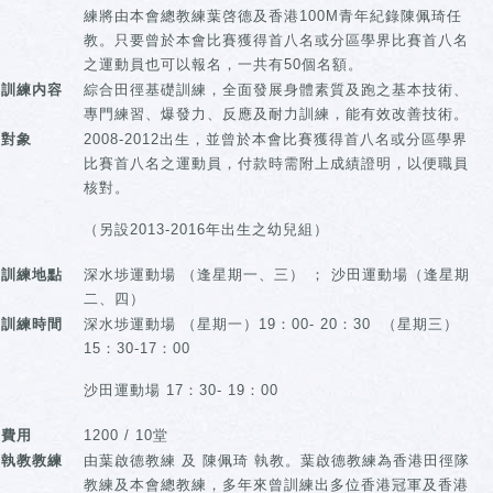
練將由本會總教練葉啓德及香港100M青年紀錄陳佩琦任
教。只要曾於本會比賽獲得首八名或分區學界比賽首八名
之運動員也可以報名，一共有50個名額。
訓練内容
綜合田徑基礎訓練，全面發展身體素質及跑之基本技術、
專門練習、爆發力、反應及耐力訓練，能有效改善技術。
對象
2008-2012出生，並曾於本會比賽獲得首八名或分區學界
比賽首八名之運動員，付款時需附上成績證明，以便職員
核對。
（另設2013-2016年出生之幼兒組）
訓練地點
深水埗運動場 （逢星期一、三） ； 沙田運動場（逢星期
二、四）
訓練時間
深水埗運動場 （星期一）19：00- 20：30 （星期三）
15：30-17：00
沙田運動場 17：30- 19：00
費用
1200 / 10堂
執教教練
由葉啟德教練 及 陳佩琦 執教。葉啟德教練為香港田徑隊
教練及本會總教練，多年來曾訓練出多位香港冠軍及香港