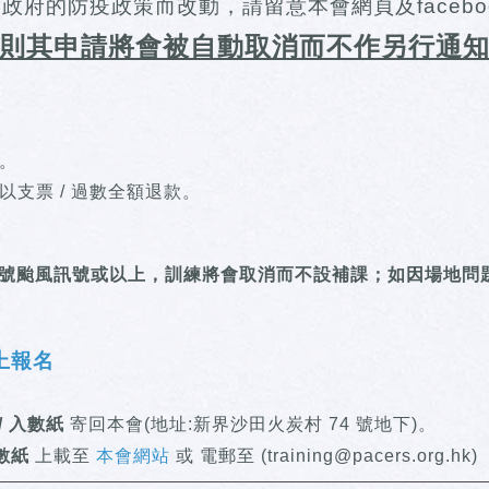
政府的防疫政策而改動，請留意本會網頁及facebo
則其申請將會被自動取消而不作另行通
。
支票 / 過數全額退款。
號颱風訊號或以上，訓練將會取消而不設補課；如因場地問
上報名
/ 入數紙
寄回本會(地址:新界沙田火炭村 74 號地下)。
數紙
上載至
本會網站
或 電郵至 (training@pacers.org.hk)