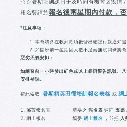
☆☆暑期班訓練日子及時間有機會因疫情 / 
報名後兩星期内
付款，否
報名費請於
*
注意事項：
本會將會在收到款項後發出確認付款通知書
如開班前一星期因人數不足而無沒開班將會以
惡劣天氣安排：
如練習前一小時發出紅色或以上暴雨警告訊號、八
安排補課。
暑期精英田徑培訓報名表格
網
按此索取
或
1. 郵寄報名表
填妥之
報名表
連同
支票 
2. 網上報名
填妥
網上報名
，並把
入