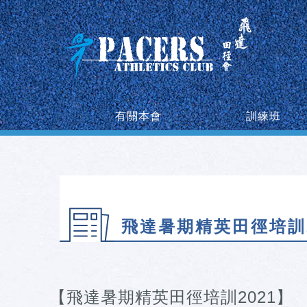
有關本會
訓練班
飛達暑期精英田徑培訓2
【飛達暑期精英田徑培訓2021】