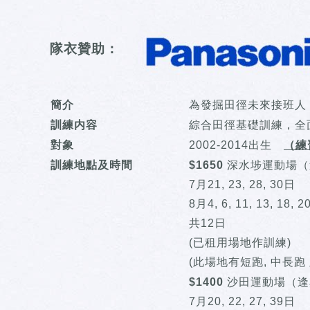
隊衣贊助：
簡介
為發掘田徑未來接班人
訓練内容
綜合田徑基礎訓練，全
對象
2002-2014出生
（練
訓練地點及時間
$1650
深水埗運動場（逢
7月21, 23, 28, 30日
8月4, 6, 11, 13, 18, 2
共12日
(已租用場地作訓練)
(此場地有短跑, 中長跑
$1400
沙田運動場（逢星期
7月20, 22, 27, 39日