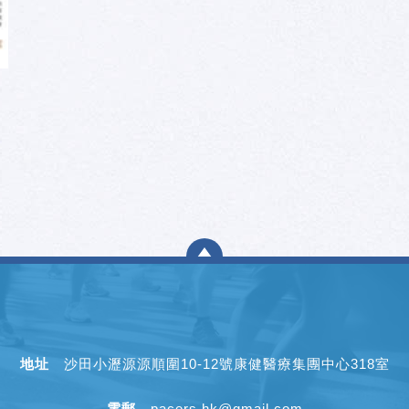
地址
沙田小瀝源源順圍10-12號康健醫療集團中心318室
電郵
pacers.hk@gmail.com