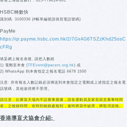
香港上海匯豐銀行 : 023-779614-001
HSBC轉數快
識別碼: 3100336 (#帳單編號請填寫電話號碼)
PayMe
https://qr.payme.hsbc.com.hk/2/7Gx4G6TSZzKhd25osC
cFRg
填妥網上報名表後, 請把入數紙
1) 電郵至本會 (
TFEvent@pacers.org.hk
) 或
2) WhatsApp 到本會指定之報名電話 6678 1500
注意: 所有報名入數記錄必須傳送到本會指定之電郵或上述指定之報名電
話號碼，其他途徑將不受理。
請注意，比賽當天場內不設賽事廣播，請各運動員及家長留意賽事時間
表，之檢錄時間，依時到檢錄處報到，逾時將當作缺席，將取消資格。
香港導盲犬協會介紹: