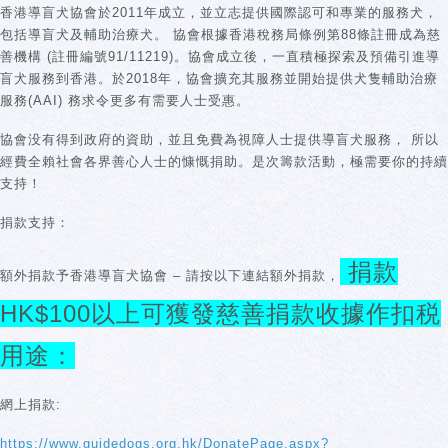
香港導盲犬協會於2011年成立，並立志提供國際認可和專業的服務犬，
包括導盲犬及輔助治療犬。 協會根據香港稅務局條例第88條註冊成為慈
善機構 (註冊編號91/11219)。協會成立後，一直積極探索及預備引進導
盲犬服務到香港。於2018年，協會擴充其服務並開始提供犬隻輔助治療
服務(AAI) 務求令更多有需要人士受惠。
協會没有得到政府的資助，並且免費為視障人士提供導盲犬服務， 所以
經費全賴社會各界善心人士的慷慨捐助。是次籌款活動，極需要你的持續
支持！
捐款支持：
捐款
額外捐款予香港導盲犬協會 – 請按以下連結額外捐款，
HK$100以上可獲發慈善捐款收據作扣税
用途：
網上捐款:
https://www.guidedogs.org.hk/DonatePage.aspx?