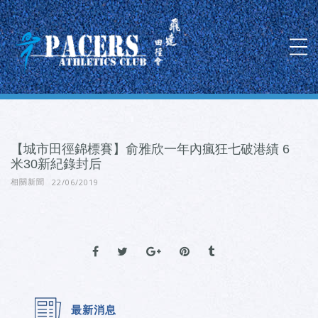
【城市田徑錦標賽】俞雅欣一年內瘋狂七破港績 6
米30新紀錄封后
22/06/2019
相關新聞
最新消息