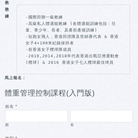
教
教
練
-國際田聯一級教練

-高級私人體適能教練 (各體適能訓練包括：兒
-短跑女飛人，香港田徑隊及世錦賽代表 & 
香港
女子4×100米紀錄保持者 
-
前香港女子欖球隊成員 
-
2010,2014,2018年代表香港出戰亞洲運動會
(欖球) & 2016 香港女子七人欖球最佳球員
馬上報名：
體重管理控制課程(入門版)
姓名
*
姓
名