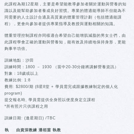
此課程為期12星期，主要是希望能教導參加者關於運動與營養的知
識以及能幫助參加者養成良好習慣。專業的體適能導師不但能為不
同需要的人士設計合適及高質素的體重管理計劃（包括體適能課
程），更會向參加者提供專業指導及教授與運動相關的知識。
體重管理控制課程亦同樣適合希望自己能增肌減脂的男女士們，由
此課程學會正確的運動與營養知，能有效及持續地保持身形，更能
夠事半功倍。
訓練地點：沙田
訓練時間：1800 － 1930 （當中20-30分鐘將講解營養資訊）
對象：18歲或以上
教練比例: 1:8
費用: $2800/期 (8星8堂 + 學員需完成跟據教練制定的個人化
program)
提交報名時, 學員需提供全身照以便度身定立課程
*所有照片只供課程之用
訓練日期: (逢星期日) /TBC
執
由資深教練 潘栢茵 執教